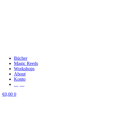
Bücher
Magic Reeds
Workshops
About
Konto
€
0,00
€
0,00
0