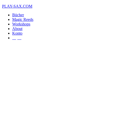
Zum
PLAY-SAX.COM
Inhalt
Bücher
springen
Magic Reeds
Workshops
About
Konto
€
0,00