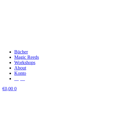
Bücher
Magic Reeds
Workshops
About
Konto
€
0,00
€
0,00
0